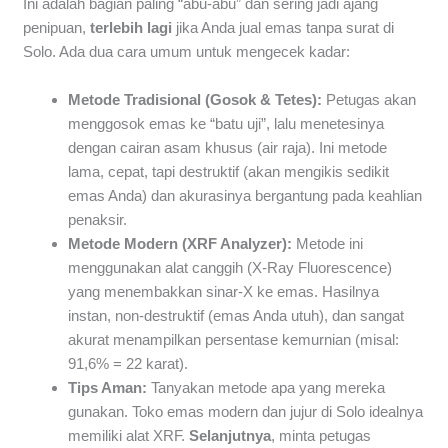
Ini adalah bagian paling “abu-abu” dan sering jadi ajang
penipuan,
terlebih lagi
jika Anda jual emas tanpa surat di
Solo. Ada dua cara umum untuk mengecek kadar:
Metode Tradisional (Gosok & Tetes):
Petugas akan
menggosok emas ke “batu uji”, lalu menetesinya
dengan cairan asam khusus (air raja). Ini metode
lama, cepat, tapi destruktif (akan mengikis sedikit
emas Anda) dan akurasinya bergantung pada keahlian
penaksir.
Metode Modern (XRF Analyzer):
Metode ini
menggunakan alat canggih (X-Ray Fluorescence)
yang menembakkan sinar-X ke emas. Hasilnya
instan, non-destruktif (emas Anda utuh), dan sangat
akurat menampilkan persentase kemurnian (misal:
91,6% = 22 karat).
Tips Aman:
Tanyakan metode apa yang mereka
gunakan. Toko emas modern dan jujur di Solo idealnya
memiliki alat XRF.
Selanjutnya
, minta petugas