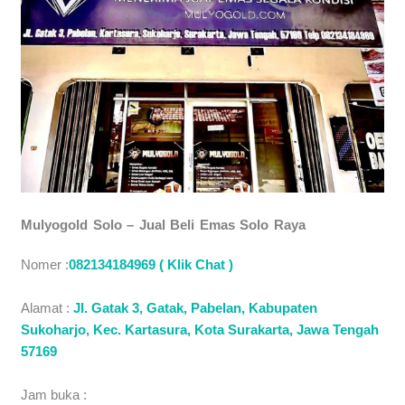
Mulyogold Solo – Jual Beli Emas Solo Raya
Nomer :
082134184969 ( Klik Chat )
Alamat :
Jl. Gatak 3, Gatak, Pabelan, Kabupaten
Sukoharjo, Kec. Kartasura, Kota Surakarta, Jawa Tengah
57169
Jam buka :